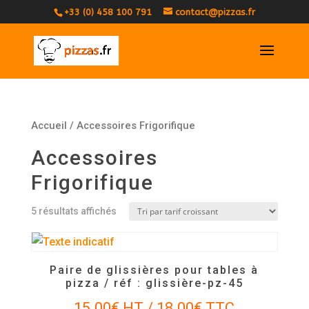
+33 (0) 458 100 791
contact@pizzas.fr
Accueil
/ Accessoires Frigorifique
Accessoires
Frigorifique
Trié
5 résultats affichés
par
prix
croissant
Paire de glissières pour tables à
pizza / réf : glissière-pz-45
15.00
€
HT /
18.00
€
TTC