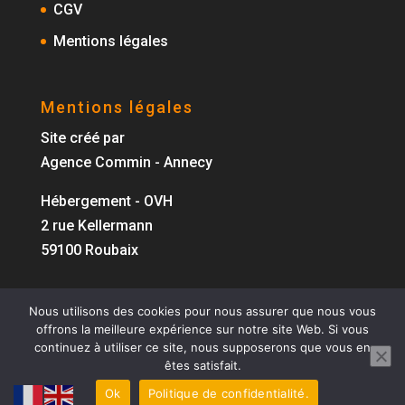
CGV
Mentions légales
Mentions légales
Site créé par
Agence Commin - Annecy
Hébergement - OVH
2 rue Kellermann
59100 Roubaix
Nous utilisons des cookies pour nous assurer que nous vous
offrons la meilleure expérience sur notre site Web. Si vous
continuez à utiliser ce site, nous supposerons que vous en
êtes satisfait.
Powered by J2C - Copyright ©2021 Agence
Commin - All rights reserved
Ok
Politique de confidentialité.