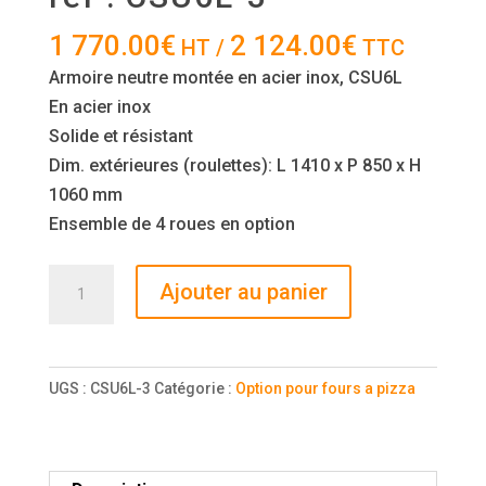
1 770.00
€
2 124.00
€
HT /
TTC
Armoire neutre montée en acier inox, CSU6L
En acier inox
Solide et résistant
Dim. extérieures (roulettes): L 1410 x P 850 x H
1060 mm
Ensemble de 4 roues en option
quantité
Ajouter au panier
de
Armoire
neutre
UGS :
CSU6L-3
Catégorie :
Option pour fours a pizza
montée
en
acier
inox,