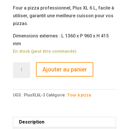
Four a pizza professionnel, Plus XL 6 L, facile à
utiliser, garantit une meilleure cuisson pour vos
pizzas.
Dimensions externes : L 1360 x P 960 x H 415
mm
En stock (peut être commandé)
quantité
Ajouter au panier
de
Four
à
UGS :
PlusXL6L-3
Catégorie :
Four à pizza
pizza
éléctrique
mécanique
acier
Description
inox